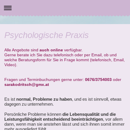
Institut für Psychologie und Psychoth
Mag.a Sara Kodritsch
Psychologische Praxis
Alle Angebote sind
auch online
verfügbar.
Gerne berate ich Sie dazu telefonisch oder per Email, ob und
welche Beratungsform für Sie in Frage kommt (telefonisch, Email,
Video).
Fragen und Terminbuchungen gerne unter:
0676/3754003
oder
sarakodritsch@gmx.at
Es ist
normal, Probleme zu haben
, und es ist sinnvoll, etwas
dagegen zu unternehmen.
Persönliche Probleme können
die Lebensqualität und die
Leistungsfähigkeit entscheidend beeinträchtigen
, vor allem
dann, wenn man sie anstehen lässt und sich ihnen somit immer
mehr ausgeliefert fühlt.